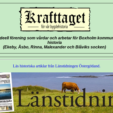
ideell förening som vårdar och arbetar för Boxholm kommu
historia
(Ekeby, Åsbo, Rinna, Malexander och Blåviks socken)
Läs historiska artiklar från Länstidningen Östergötland.